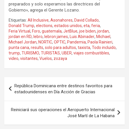
preparados y solo esperamos las directrices del
Gobierno», agrega el Gerente Lozano.
Etiquetas:
All Inclusive
,
Asonahores
,
David Collado
,
Donald Trump
,
elections
,
estados unidos
,
eta
,
feria
,
Feria Virtual
,
Foro
,
guatemala
,
JetBlue
,
joe biden
,
jordan
,
jordan en RD
,
lebro
,
lebron james
,
Luis Abinader
,
Michael
,
Michael Jordan
,
NORTIC
,
OPTIC
,
Pandemia
,
Paola Rainieri
,
punta cana
,
results
,
solo para adultos
,
taxista
,
Todo incluido
,
trump
,
TURISMO
,
TURISTAS
,
UBER
,
viajes combustibles
,
video
,
visitantes
,
Vuelos
,
zozaya
Navegación
República Dominicana entre destinos favoritos para
de
estadounidenses en Día Acción de Gracias
entradas
Reiniciará sus operaciones el Aeropuerto Internacional
José Martí de La Habana