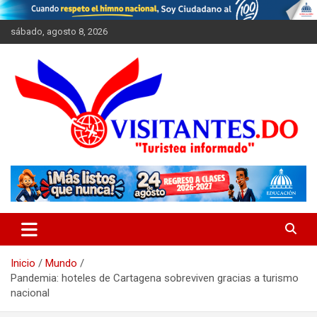
Saltar
al
sábado, agosto 8, 2026
contenido
"Turistea Informado"
Visitantes
Inicio
Mundo
Pandemia: hoteles de Cartagena sobreviven gracias a turismo
nacional