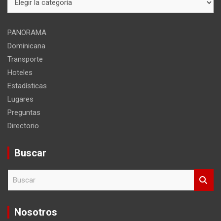
del
sitio
PANORAMA
Dominicana
Transporte
Hoteles
Estadísticas
Lugares
Preguntas
Directorio
Buscar
B
u
s
c
Nosotros
a