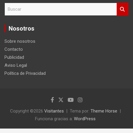
B
u
s
c
Nosotros
a
r
Sobre nosotros
Contacto
Publicidad
Aviso Legal
Política de Privacidad
Copyright ©2026
Visitantes
Tema por:
Theme Horse
Funciona gracias a:
WordPress