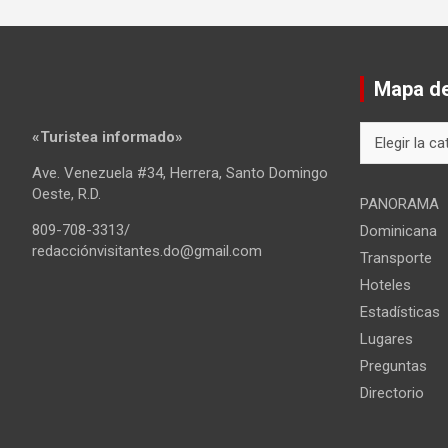
Mapa del
Mapa
«Turistea informado»
del
Ave. Venezuela #34, Herrera, Santo Domingo
sitio
Oeste, R.D.
PANORAMA
809-708-3313/
Dominicana
redacciónvisitantes.do@gmail.com
Transporte
Hoteles
Estadísticas
Lugares
Preguntas
Directorio