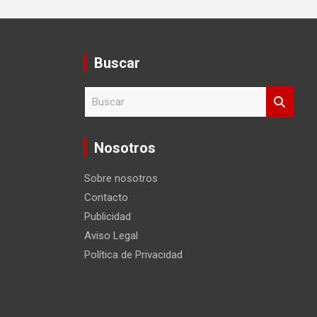
Buscar
B
u
s
c
Nosotros
a
r
Sobre nosotros
Contacto
Publicidad
Aviso Legal
Política de Privacidad