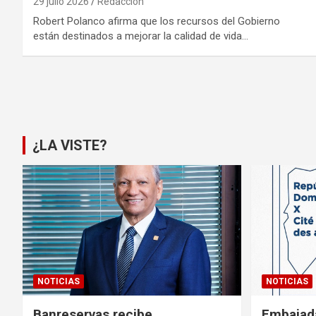
29 julio 2026
Redacción
Robert Polanco afirma que los recursos del Gobierno
están destinados a mejorar la calidad de vida…
Paginación
de
entradas
¿LA VISTE?
NOTICIAS
NOTICIAS
Banreservas recibe
Embajad