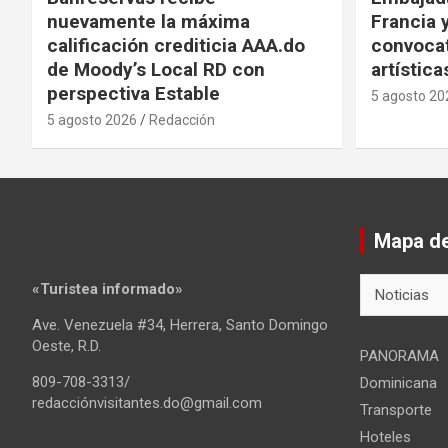
nuevamente la máxima
Francia 
calificación crediticia AAA.do
convocat
de Moody’s Local RD con
artística
perspectiva Estable
5 agosto 20
5 agosto 2026
Redacción
Mapa del
Mapa
«Turistea informado»
del
Ave. Venezuela #34, Herrera, Santo Domingo
sitio
Oeste, R.D.
PANORAMA
809-708-3313/
Dominicana
redacciónvisitantes.do@gmail.com
Transporte
Hoteles