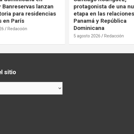
y Banreservas lanzan
protagonista de una n
oria para residencias
etapa en las relacione
s en París
Panamá y República
Dominicana
26
Redacción
5 agosto 2026
Redacción
 sitio