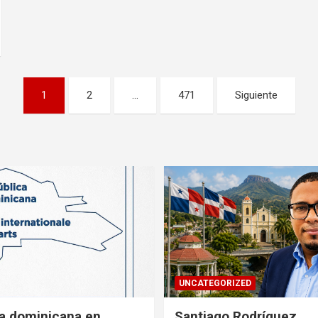
1
2
…
471
Siguiente
UNCATEGORIZED
a dominicana en
Santiago Rodríguez,