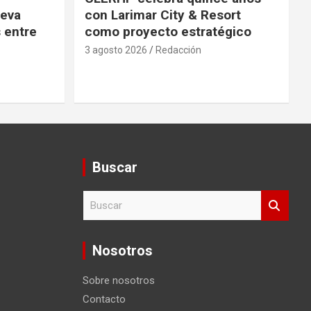
ueva
con Larimar City & Resort
s entre
como proyecto estratégico
3 agosto 2026
Redacción
Buscar
B
u
s
c
Nosotros
a
r
Sobre nosotros
Contacto