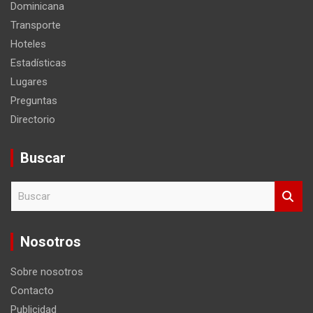
Dominicana
Transporte
Hoteles
Estadísticas
Lugares
Preguntas
Directorio
Buscar
B
u
s
c
Nosotros
a
r
Sobre nosotros
Contacto
Publicidad