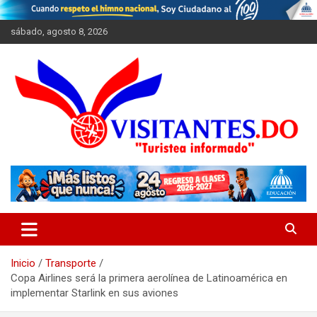
Saltar
al
sábado, agosto 8, 2026
contenido
"Turistea Informado"
Visitantes
Inicio
Transporte
Copa Airlines será la primera aerolínea de Latinoamérica en
implementar Starlink en sus aviones