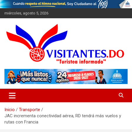
Saltar
al
miércoles, agosto 5, 2026
contenido
"Turistea Informado"
Visitantes
Inicio
Transporte
JAC incrementa conectividad aérea, RD tendrá más vuelos y
rutas con Francia