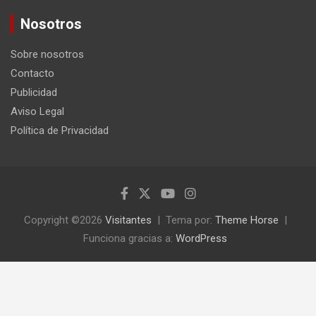
c
Nosotros
a
r
Sobre nosotros
Contacto
Publicidad
Aviso Legal
Política de Privacidad
Copyright ©2026
Visitantes
Tema por:
Theme Horse
Funciona gracias a:
WordPress