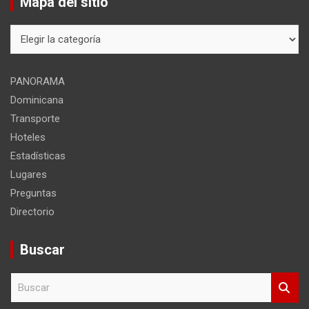
Mapa del sitio
Mapa
del
sitio
PANORAMA
Dominicana
Transporte
Hoteles
Estadísticas
Lugares
Preguntas
Directorio
Buscar
B
u
s