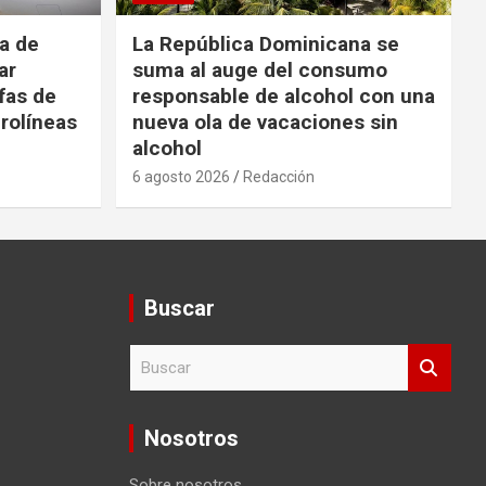
da de
La República Dominicana se
ar
suma al auge del consumo
fas de
responsable de alcohol con una
rolíneas
nueva ola de vacaciones sin
alcohol
6 agosto 2026
Redacción
Buscar
B
u
s
c
Nosotros
a
r
Sobre nosotros