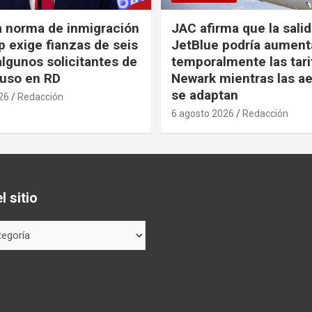
a norma de inmigración
JAC afirma que la sali
 exige fianzas de seis
JetBlue podría aument
algunos solicitantes de
temporalmente las tari
cluso en RD
Newark mientras las ae
se adaptan
26
Redacción
6 agosto 2026
Redacción
 sitio