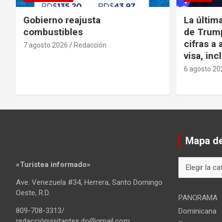
Gobierno reajusta
La últim
combustibles
de Trump
cifras a 
7 agosto 2026
Redacción
visa, in
6 agosto 20
Mapa del
Mapa
«Turistea informado»
del
Ave. Venezuela #34, Herrera, Santo Domingo
sitio
Oeste, R.D.
PANORAMA
809-708-3313/
Dominicana
redacciónvisitantes.do@gmail.com