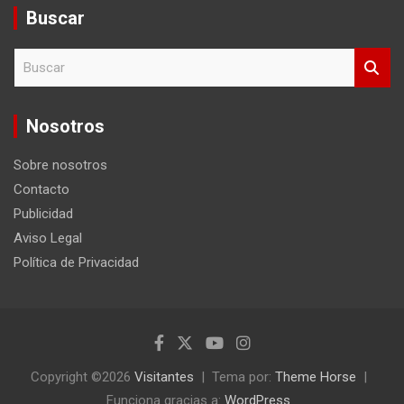
Buscar
B
u
s
c
Nosotros
a
r
Sobre nosotros
Contacto
Publicidad
Aviso Legal
Política de Privacidad
Copyright ©2026
Visitantes
Tema por:
Theme Horse
Funciona gracias a:
WordPress