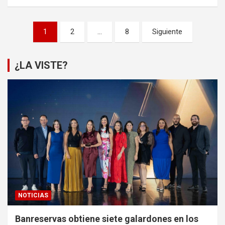
Paginación
1
2
…
8
Siguiente
de
entradas
¿LA VISTE?
NOTICIAS
Banreservas obtiene siete galardones en los