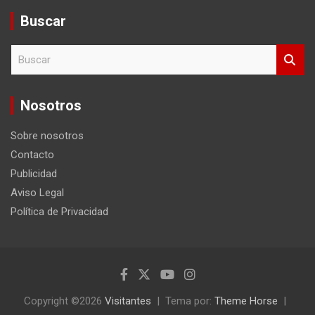
Buscar
B
u
s
c
Nosotros
a
r
Sobre nosotros
Contacto
Publicidad
Aviso Legal
Política de Privacidad
Copyright ©2026
Visitantes
Tema por:
Theme Horse