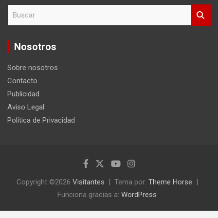
B
u
s
c
Nosotros
a
r
Sobre nosotros
Contacto
Publicidad
Aviso Legal
Política de Privacidad
Copyright ©2026
Visitantes
Tema por:
Theme Horse
Funciona gracias a:
WordPress