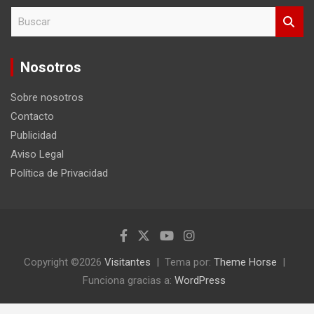
B
u
s
c
Nosotros
a
r
Sobre nosotros
Contacto
Publicidad
Aviso Legal
Política de Privacidad
Copyright ©2026
Visitantes
Tema por:
Theme Horse
Funciona gracias a:
WordPress