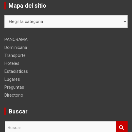
Mapa del sitio
Mapa
del
sitio
PANORAMA
Dominicana
Transporte
Hoteles
Estadísticas
Lugares
Preguntas
Directorio
Buscar
B
u