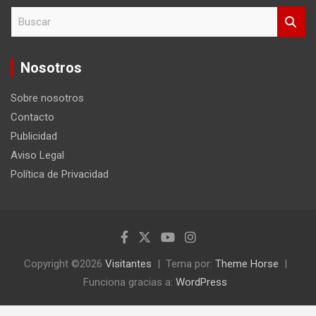
B
u
s
c
Nosotros
a
r
Sobre nosotros
Contacto
Publicidad
Aviso Legal
Política de Privacidad
Copyright ©2026
Visitantes
Tema por:
Theme Horse
Funciona gracias a:
WordPress