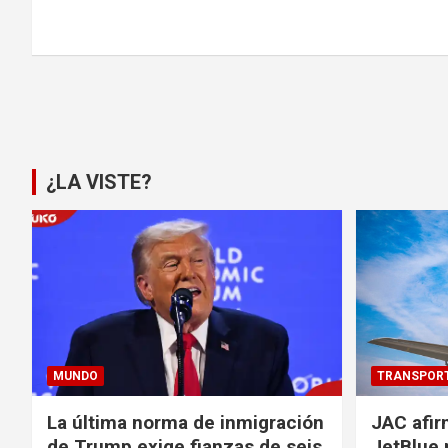
Paginación
de
entradas
¿LA VISTE?
MUNDO
TRANSPOR
La última norma de inmigración
JAC afir
de Trump exige fianzas de seis
JetBlue 