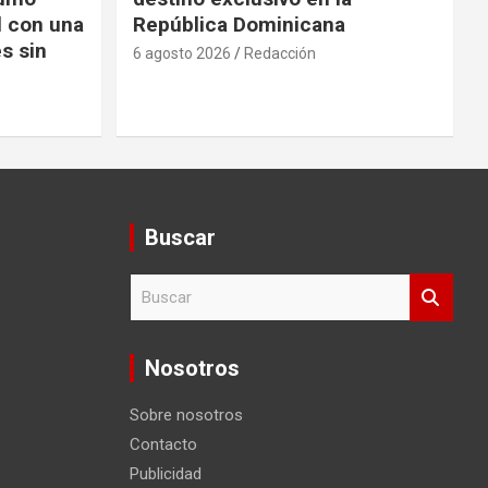
l con una
República Dominicana
s sin
6 agosto 2026
Redacción
Buscar
B
u
s
c
Nosotros
a
r
Sobre nosotros
Contacto
Publicidad