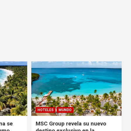
HOTELES
MUNDO
na se
MSC Group revela su nuevo
sumo
destino exclusivo en la