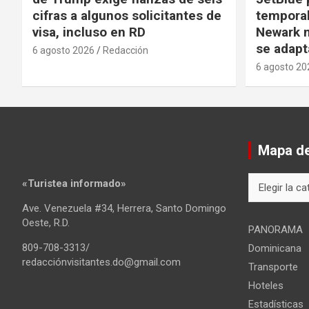
cifras a algunos solicitantes de
temporal
visa, incluso en RD
Newark m
se adapt
6 agosto 2026
Redacción
6 agosto 20
Mapa del
Mapa
«Turistea informado»
del
Ave. Venezuela #34, Herrera, Santo Domingo
sitio
Oeste, R.D.
PANORAMA
809-708-3313/
Dominicana
redacciónvisitantes.do@gmail.com
Transporte
Hoteles
Estadísticas