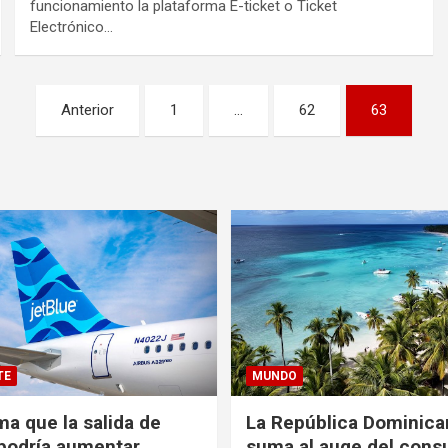
funcionamiento la plataforma E-ticket o Ticket
Electrónico…
Anterior
1
…
62
63
TE
MUNDO
ma que la salida de
La República Dominica
podría aumentar
suma al auge del con