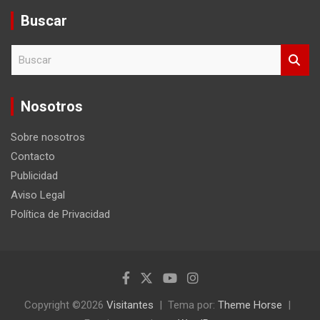
Buscar
B
u
s
c
Nosotros
a
r
Sobre nosotros
Contacto
Publicidad
Aviso Legal
Política de Privacidad
Copyright ©2026
Visitantes
Tema por:
Theme Horse