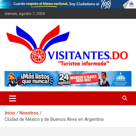
Saltar
al
viernes, agosto 7, 2026
contenido
"Turistea Informado"
Visitantes
Inicio
Nosotros
Ciudad de México y de Buenos Aires en Argentina