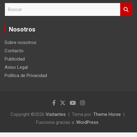
B
u
s
c
Nosotros
a
r
Sobre nosotros
Contacto
Publicidad
Aviso Legal
Política de Privacidad
Copyright ©2026
Visitantes
Tema por:
Theme Horse
Funciona gracias a:
WordPress