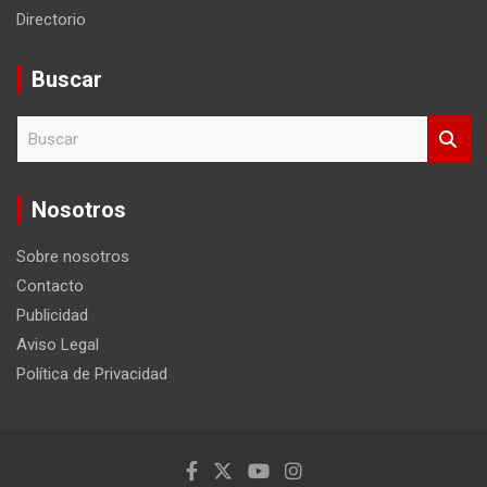
Directorio
Buscar
B
u
s
c
Nosotros
a
r
Sobre nosotros
Contacto
Publicidad
Aviso Legal
Política de Privacidad