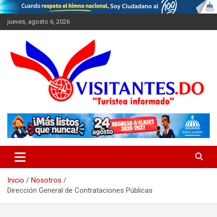
Saltar
al
jueves, agosto 6, 2026
contenido
"Turistea Informado"
Visitantes
Inicio
Nosotros
Dirección General de Contrataciones Públicas