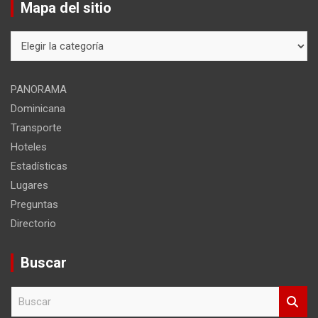
Mapa del sitio
Mapa
del
sitio
PANORAMA
Dominicana
Transporte
Hoteles
Estadísticas
Lugares
Preguntas
Directorio
Buscar
B
u