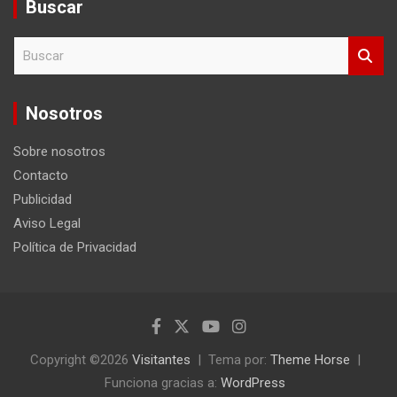
Buscar
B
u
s
c
Nosotros
a
r
Sobre nosotros
Contacto
Publicidad
Aviso Legal
Política de Privacidad
Copyright ©2026
Visitantes
Tema por:
Theme Horse
Funciona gracias a:
WordPress