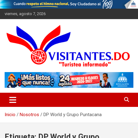
Saltar
al
viernes, agosto 7, 2026
contenido
"Turistea Informado"
Visitantes
Inicio
Nosotros
DP World y Grupo Puntacana
Etiqueta:
DP World y Grupo