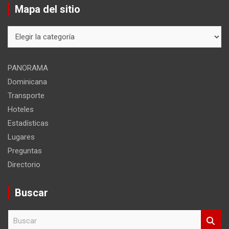
Mapa del sitio
Mapa
del
sitio
PANORAMA
Dominicana
Transporte
Hoteles
Estadísticas
Lugares
Preguntas
Directorio
Buscar
B
u