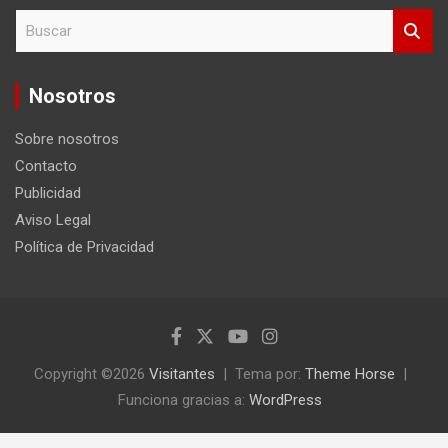
B
u
s
c
Nosotros
a
r
Sobre nosotros
Contacto
Publicidad
Aviso Legal
Política de Privacidad
Copyright ©2026
Visitantes
Tema por:
Theme Horse
Funciona gracias a:
WordPress