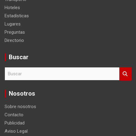
Hoteles
Estadísticas
Lugares
Preguntas
Directorio
Buscar
B
u
s
c
Nosotros
a
r
Sobre nosotros
Contacto
Publicidad
Aviso Legal