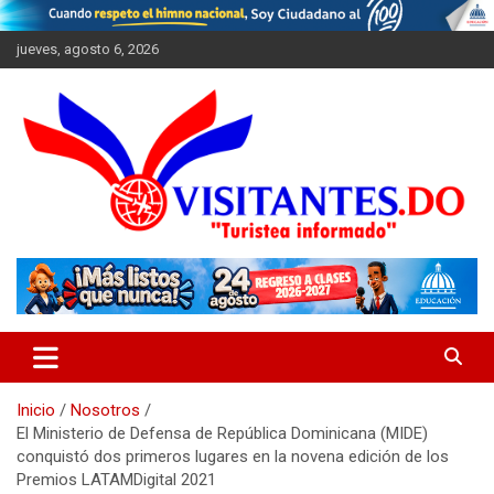
Saltar
al
jueves, agosto 6, 2026
contenido
"Turistea Informado"
Visitantes
Inicio
Nosotros
El Ministerio de Defensa de República Dominicana (MIDE)
conquistó dos primeros lugares en la novena edición de los
Premios LATAMDigital 2021