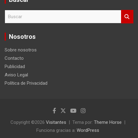
B
u
s
c
Nosotros
a
r
Sobre nosotros
Contacto
Publicidad
Aviso Legal
Política de Privacidad
Copyright ©2026
Visitantes
Tema por:
Theme Horse
Funciona gracias a:
WordPress