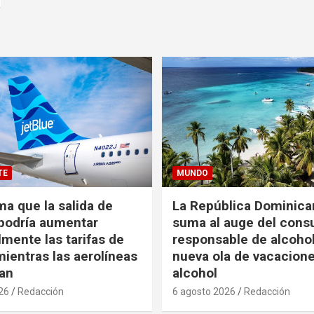
TE
MUNDO
ma que la salida de
La República Dominica
podría aumentar
suma al auge del con
mente las tarifas de
responsable de alcoho
ientras las aerolíneas
nueva ola de vacacione
an
alcohol
26
Redacción
6 agosto 2026
Redacción