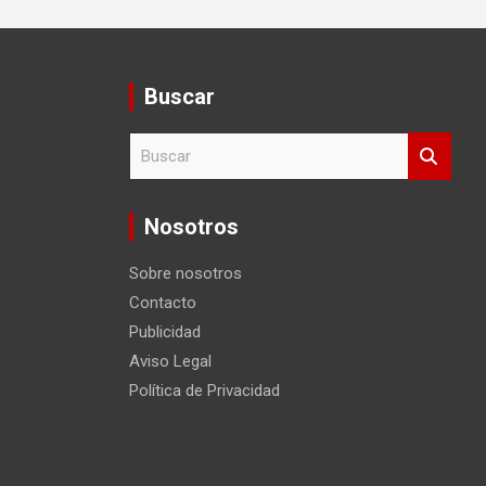
Buscar
B
u
s
c
Nosotros
a
r
Sobre nosotros
Contacto
Publicidad
Aviso Legal
Política de Privacidad