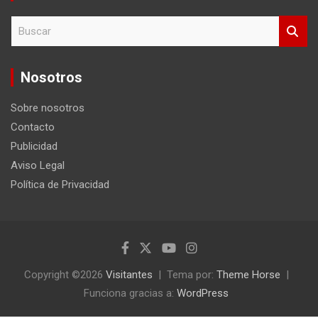
B
u
s
c
Nosotros
a
r
Sobre nosotros
Contacto
Publicidad
Aviso Legal
Política de Privacidad
Copyright ©2026
Visitantes
Tema por:
Theme Horse
Funciona gracias a:
WordPress