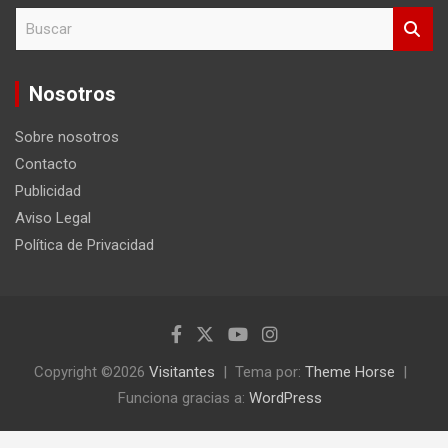
B
u
s
c
Nosotros
a
r
Sobre nosotros
Contacto
Publicidad
Aviso Legal
Política de Privacidad
Copyright ©2026
Visitantes
Tema por:
Theme Horse
Funciona gracias a:
WordPress