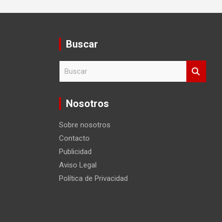
Buscar
B
u
s
c
Nosotros
a
r
Sobre nosotros
Contacto
Publicidad
Aviso Legal
Política de Privacidad