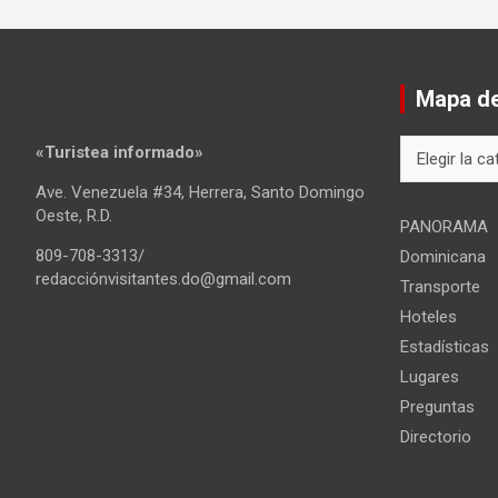
Mapa del
Mapa
«Turistea informado»
del
Ave. Venezuela #34, Herrera, Santo Domingo
sitio
Oeste, R.D.
PANORAMA
809-708-3313/
Dominicana
redacciónvisitantes.do@gmail.com
Transporte
Hoteles
Estadísticas
Lugares
Preguntas
Directorio