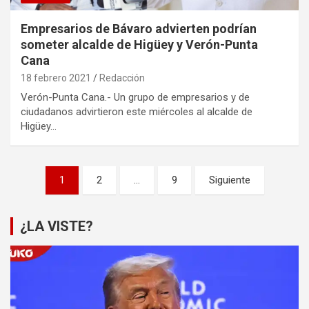
Empresarios de Bávaro advierten podrían
someter alcalde de Higüey y Verón-Punta
Cana
18 febrero 2021
Redacción
Verón-Punta Cana.- Un grupo de empresarios y de
ciudadanos advirtieron este miércoles al alcalde de
Higüey…
Paginación
1
2
…
9
Siguiente
de
entradas
¿LA VISTE?