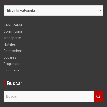
Mapa
del
sitio
PANORAMA
Dominicana
Transporte
Hoteles
Estadísticas
Lugares
Preguntas
Directorio
Buscar
B
u
s