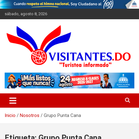
Saltar
al
sábado, agosto 8, 2026
contenido
"Turistea Informado"
Visitantes
Inicio
Nosotros
Grupo Punta Cana
Etiqueta:
Grupo Punta Cana