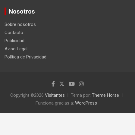
s
c
Nosotros
a
r
Sobre nosotros
Contacto
Publicidad
Aviso Legal
Política de Privacidad
Copyright ©2026
Visitantes
Tema por:
Theme Horse
Funciona gracias a:
WordPress