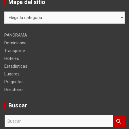
Mapa del sitio
Mapa
del
sitio
PANORAMA
Dominicana
Transporte
Hoteles
Estadísticas
Lugares
Preguntas
Directorio
Buscar
B
u