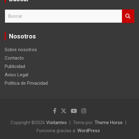
B
u
s
c
Nosotros
a
r
Sobre nosotros
Contacto
Publicidad
Aviso Legal
Política de Privacidad
Copyright ©2026
Visitantes
Tema por:
Theme Horse
Funciona gracias a:
WordPress