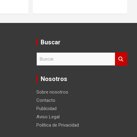
Buscar
B
u
s
c
Nosotros
a
r
Sobre nosotros
Contacto
Publicidad
Aviso Legal
Política de Privacidad