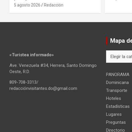
5 agosto 2026
Redacción
Mapa del
Mapa
«Turistea informado»
del
Ave. Venezuela #34, Herrera, Santo Domingo
sitio
Oeste, R.D.
PANORAMA
809-708-3313/
Dominicana
redacciónvisitantes.do@gmail.com
Transporte
Hoteles
Estadísticas
Lugares
Preguntas
Directorio