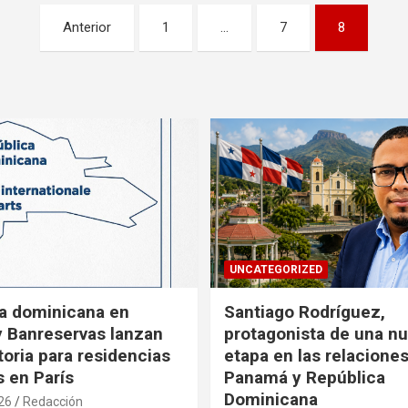
Anterior
1
…
7
8
UNCATEGORIZED
a dominicana en
Santiago Rodríguez,
y Banreservas lanzan
protagonista de una n
oria para residencias
etapa en las relacione
s en París
Panamá y República
Dominicana
26
Redacción