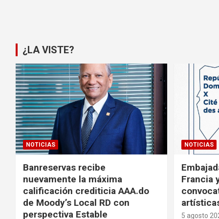
Paginación
de
entradas
¿LA VISTE?
NOTICIAS
NOTICIAS
Banreservas recibe
Embajad
nuevamente la máxima
Francia 
calificación crediticia AAA.do
convocat
de Moody’s Local RD con
artística
perspectiva Estable
5 agosto 20