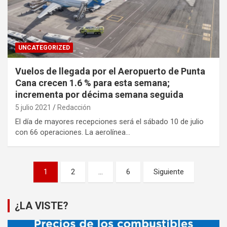
UNCATEGORIZED
Vuelos de llegada por el Aeropuerto de Punta
Cana crecen 1.6 % para esta semana;
incrementa por décima semana seguida
5 julio 2021
Redacción
El día de mayores recepciones será el sábado 10 de julio
con 66 operaciones. La aerolínea…
Paginación
1
2
…
6
Siguiente
de
entradas
¿LA VISTE?