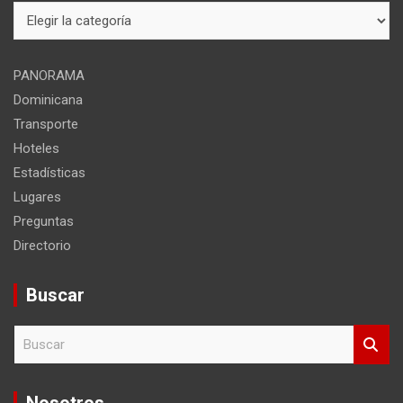
Mapa
del
sitio
PANORAMA
Dominicana
Transporte
Hoteles
Estadísticas
Lugares
Preguntas
Directorio
Buscar
B
u
s
c