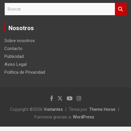
B
u
s
c
Nosotros
a
r
Sobre nosotros
Contacto
Publicidad
Aviso Legal
Política de Privacidad
Copyright ©2026
Visitantes
Tema por:
Theme Horse
Funciona gracias a:
WordPress