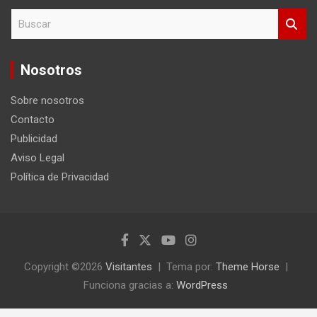
B
u
s
c
Nosotros
a
r
Sobre nosotros
Contacto
Publicidad
Aviso Legal
Política de Privacidad
Copyright ©2026
Visitantes
Tema por:
Theme Horse
Funciona gracias a:
WordPress