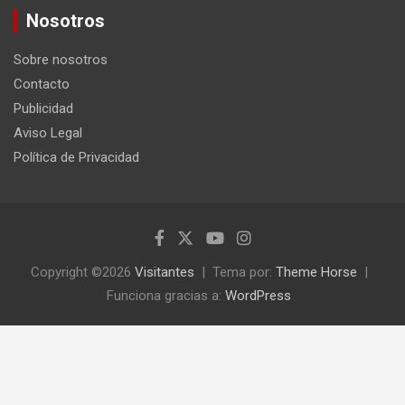
c
Nosotros
a
r
Sobre nosotros
Contacto
Publicidad
Aviso Legal
Política de Privacidad
Copyright ©2026
Visitantes
Tema por:
Theme Horse
Funciona gracias a:
WordPress