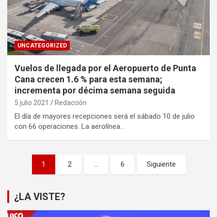
UNCATEGORIZED
Vuelos de llegada por el Aeropuerto de Punta
Cana crecen 1.6 % para esta semana;
incrementa por décima semana seguida
5 julio 2021
Redacción
El día de mayores recepciones será el sábado 10 de julio
con 66 operaciones. La aerolínea…
Paginación
1
2
…
6
Siguiente
de
entradas
¿LA VISTE?