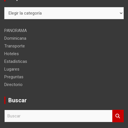
Mapa
del
sitio
PANORAMA
Dominicana
Transporte
Hoteles
Estadísticas
Lugares
Preguntas
Directorio
Buscar
B
u
s