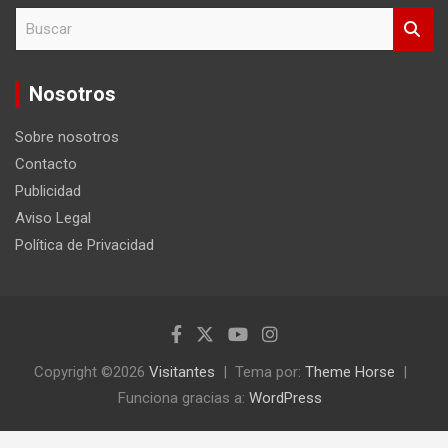
B
u
s
c
Nosotros
a
r
Sobre nosotros
Contacto
Publicidad
Aviso Legal
Política de Privacidad
Copyright ©2026
Visitantes
Tema por:
Theme Horse
Funciona gracias a:
WordPress