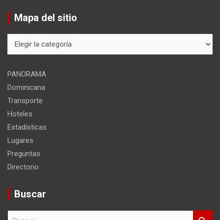
Mapa del sitio
Mapa
del
sitio
PANORAMA
Dominicana
Transporte
Hoteles
Estadísticas
Lugares
Preguntas
Directorio
Buscar
B