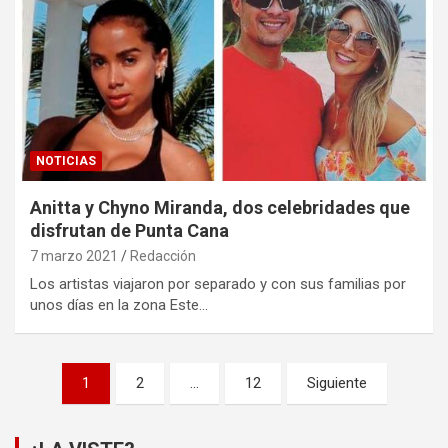
NOTICIAS
Anitta y Chyno Miranda, dos celebridades que
disfrutan de Punta Cana
7 marzo 2021
Redacción
Los artistas viajaron por separado y con sus familias por
unos días en la zona Este…
Paginación
1
2
…
12
Siguiente
de
entradas