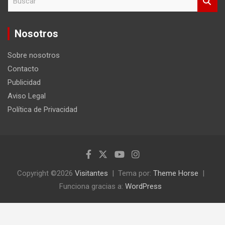
u
s
c
Nosotros
a
r
Sobre nosotros
Contacto
Publicidad
Aviso Legal
Política de Privacidad
Copyright ©2026
Visitantes
Tema por:
Theme Horse
Funciona gracias a:
WordPress