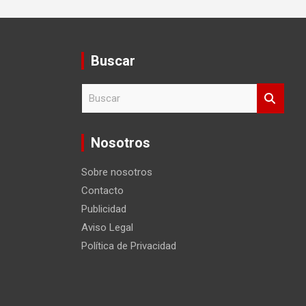
Buscar
B
u
s
c
Nosotros
a
r
Sobre nosotros
Contacto
Publicidad
Aviso Legal
Política de Privacidad