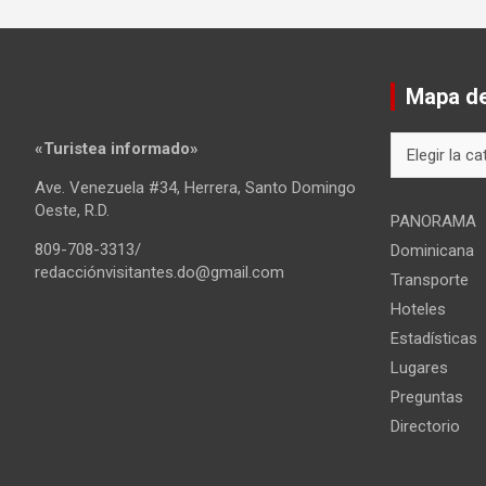
Mapa del
Mapa
«Turistea informado»
del
Ave. Venezuela #34, Herrera, Santo Domingo
sitio
Oeste, R.D.
PANORAMA
809-708-3313/
Dominicana
redacciónvisitantes.do@gmail.com
Transporte
Hoteles
Estadísticas
Lugares
Preguntas
Directorio