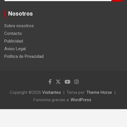
s
c
Nosotros
a
r
Sobre nosotros
Contacto
Publicidad
Aviso Legal
Política de Privacidad
Copyright ©2026
Visitantes
Tema por:
Theme Horse
Funciona gracias a:
WordPress