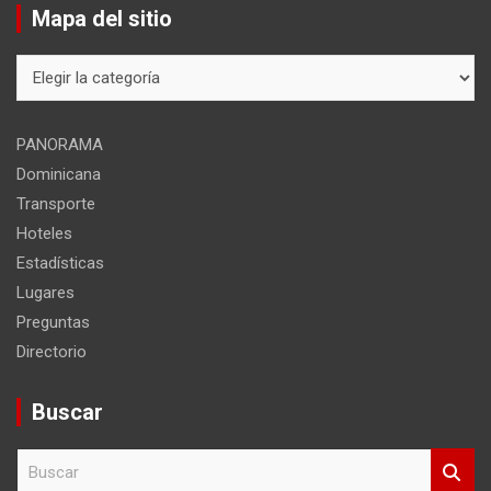
Mapa del sitio
Mapa
del
sitio
PANORAMA
Dominicana
Transporte
Hoteles
Estadísticas
Lugares
Preguntas
Directorio
Buscar
B
u