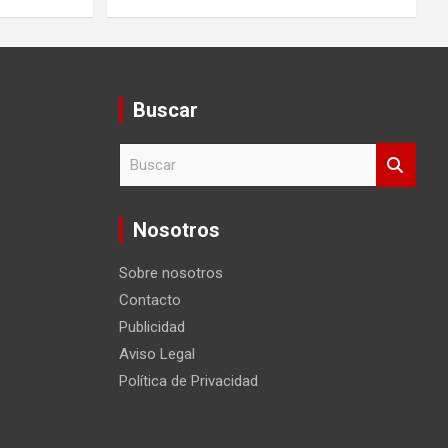
Buscar
B
u
s
c
Nosotros
a
r
Sobre nosotros
Contacto
Publicidad
Aviso Legal
Política de Privacidad