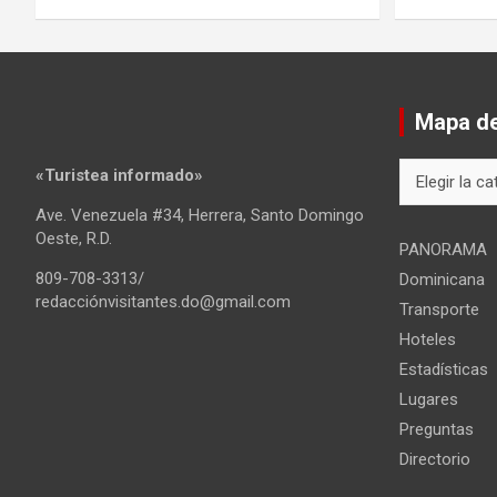
Mapa del
Mapa
«Turistea informado»
del
Ave. Venezuela #34, Herrera, Santo Domingo
sitio
Oeste, R.D.
PANORAMA
809-708-3313/
Dominicana
redacciónvisitantes.do@gmail.com
Transporte
Hoteles
Estadísticas
Lugares
Preguntas
Directorio