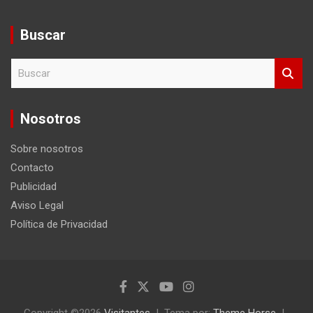
Buscar
B
u
s
c
Nosotros
a
r
Sobre nosotros
Contacto
Publicidad
Aviso Legal
Política de Privacidad