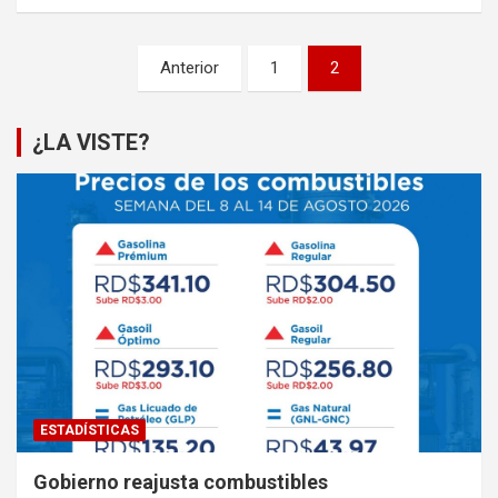
Paginación
Anterior
1
2
de
entradas
¿LA VISTE?
ESTADÍSTICAS
Gobierno reajusta combustibles