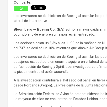
Comparte:
Los inversores se deshicieron de Boeing al asimilar las po
lateral de la aeronave.
Bloomberg — Boeing Co. (BA)
sufrió la mayor caída en 
ocurrido el 5 de enero en un avión recién entregado.
Las acciones caían un 8,3% a las 11:30 de la mañana en Nue
del 737, se deslizó un 10%, mientras que Alaska Air Group In
Los inversores se deshicieron de Boeing al asimilar las posi
pasajeros expuestos a un enorme agujero en el lateral de l
de fabricación de Boeing y Spirit. Los investigadores afi
la pieza mientras el avión ascendía.
A la investigación contribuirá el hallazgo del panel en tier
desde Portland (Oregón). La Presidenta de la Junta Naciona
La Administración Federal de Aviación estadounidense ha i
La mayoría de ellos se encuentran en Estados Unidos, donde