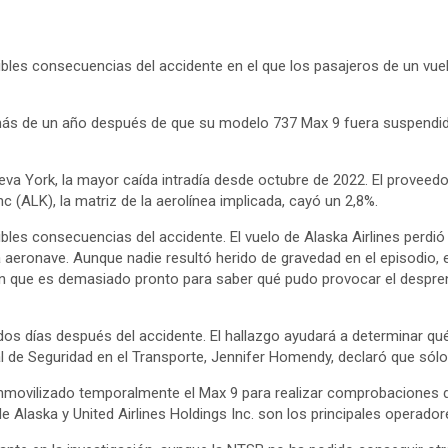
sibles consecuencias del accidente en el que los pasajeros de un vue
más de un año después de que su modelo 737 Max 9 fuera suspendid
va York, la mayor caída intradía desde octubre de 2022. El proveedor
c (ALK), la matriz de la aerolínea implicada, cayó un 2,8%.
bles consecuencias del accidente. El vuelo de Alaska Airlines perdió 
a aeronave. Aunque nadie resultó herido de gravedad en el episodio, 
rman que es demasiado pronto para saber qué pudo provocar el despr
ra dos días después del accidente. El hallazgo ayudará a determinar q
l de Seguridad en el Transporte, Jennifer Homendy, declaró que sólo 
nmovilizado temporalmente el Max 9 para realizar comprobaciones d
 Alaska y United Airlines Holdings Inc. son los principales operador