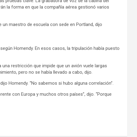
as pruebas clave. La grabadora de voz de la cabina del
rán la forma en que la compañía aérea gestionó varios
de un maestro de escuela con sede en Portland, dijo
o, según Homendy. En esos casos, la tripulación había puesto
 una restricción que impide que un avión vuele largas
imiento, pero no se había llevado a cabo, dijo.
”, dijo Homendy. “No sabemos si hubo alguna correlación”.
rente con Europa y muchos otros países”, dijo. “Porque