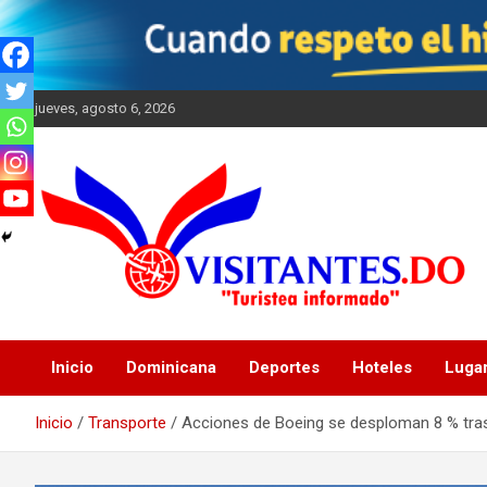
Saltar
al
contenido
jueves, agosto 6, 2026
"Turistea Informado"
Visitantes
Inicio
Dominicana
Deportes
Hoteles
Luga
Inicio
Transporte
Acciones de Boeing se desploman 8 % tras 