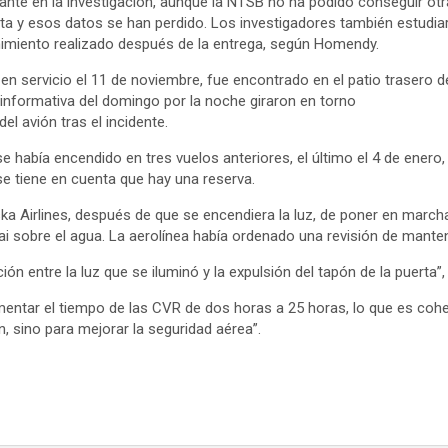
ante en la investigación, aunque la NTSB no ha podido conseguir otr
ita y esos datos se han perdido. Los investigadores también estudia
nimiento realizado después de la entrega, según Homendy.
 en servicio el 11 de noviembre, fue encontrado en el patio trasero 
informativa del domingo por la noche giraron en torno
l avión tras el incidente.
se había encendido en tres vuelos anteriores, el último el 4 de ener
 se tiene en cuenta que hay una reserva.
ka Airlines, después de que se encendiera la luz, de poner en marcha
wai sobre el agua. La aerolínea había ordenado una revisión de manten
ón entre la luz que se iluminó y la expulsión del tapón de la puerta
ntar el tiempo de las CVR de dos horas a 25 horas, lo que es cohe
, sino para mejorar la seguridad aérea”.