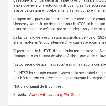
La recuperación del tapón de la puerta es un avance import
avión, que tiene una autonomía de dos horas, fue sobrescr
avisos de presión en vuelos anteriores, así como el mante
El tapón de la puerta de la aeronave, que acababa de entrar
Homendy. Otras áreas de interés para la NTSB en la sesión 
a las máscaras de oxígeno que se desplegaron y el estado de
La luz de fallo de presurización automática del vuelo 1282 
el interruptor en “modo alternativo”, lo cual es aceptable si
El presidente de la NTSB dijo que hubo una decisión de Alas
distancias, o en el caso de Alaska Airlines, que vuele a Ha
“Estoy seguro de que me preguntarán si hay alguna correlaci
“La NTSB ha hablado muchas veces de la necesidad de aume
esa información es clave no sólo para nuestra investigación
Noticia original de Bloomberg
Etiquetas:
Alaska Airlines
,
boeing
,
Wall Street