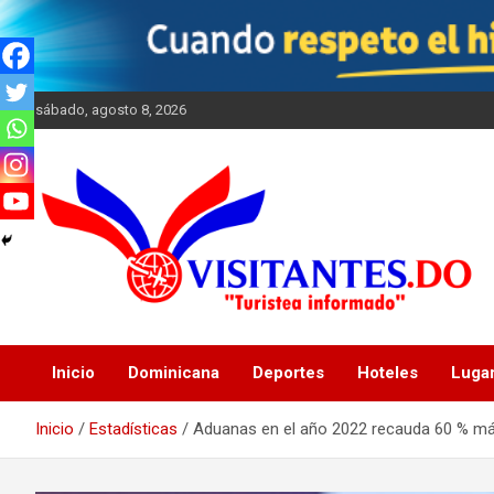
Saltar
al
contenido
sábado, agosto 8, 2026
"Turistea Informado"
Visitantes
Inicio
Dominicana
Deportes
Hoteles
Luga
Inicio
Estadísticas
Aduanas en el año 2022 recauda 60 % má