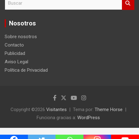
u
s
c
Nosotros
a
r
Sobre nosotros
Contacto
Publicidad
Aviso Legal
Política de Privacidad
Copyright ©2026
Visitantes
Tema por:
Theme Horse
Funciona gracias a:
WordPress