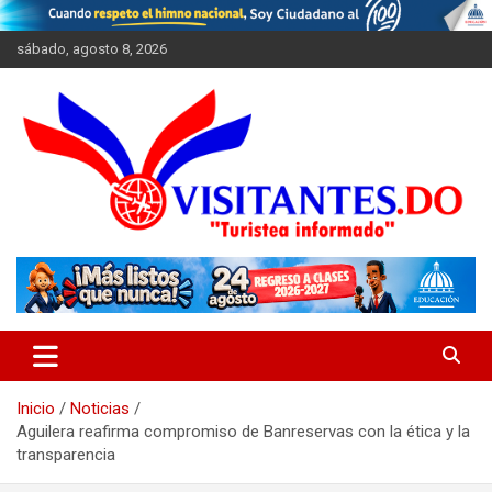
Saltar
al
sábado, agosto 8, 2026
contenido
"Turistea Informado"
Visitantes
Inicio
Noticias
Aguilera reafirma compromiso de Banreservas con la ética y la
transparencia