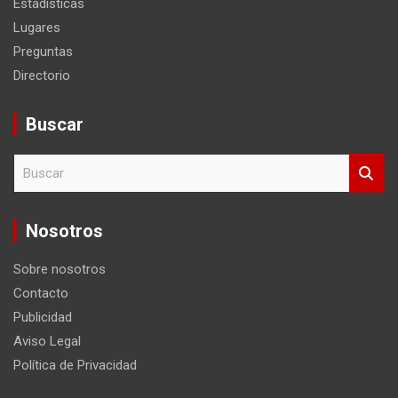
Estadísticas
Lugares
Preguntas
Directorio
Buscar
B
u
s
c
Nosotros
a
r
Sobre nosotros
Contacto
Publicidad
Aviso Legal
Política de Privacidad