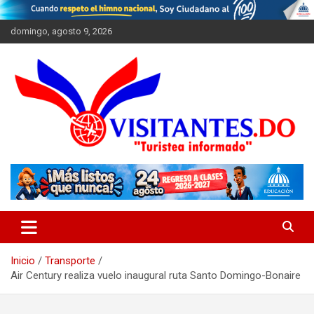
Saltar
al
domingo, agosto 9, 2026
contenido
"Turistea Informado"
Visitantes
Inicio
Transporte
Air Century realiza vuelo inaugural ruta Santo Domingo-Bonaire