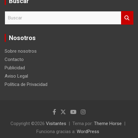
Buscar
B
u
s
c
Nosotros
a
r
Sobre nosotros
Contacto
Publicidad
Aviso Legal
Política de Privacidad
Copyright ©2026
Visitantes
Tema por:
Theme Horse
Funciona gracias a:
WordPress