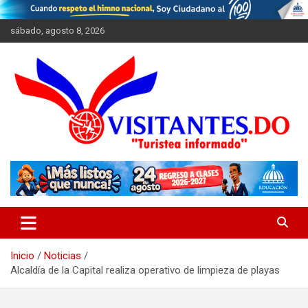
Saltar
al
sábado, agosto 8, 2026
contenido
"Turistea Informado"
Visitantes
Inicio
Noticias
Alcaldía de la Capital realiza operativo de limpieza de playas