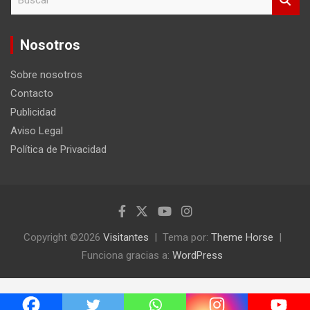
u
s
c
Nosotros
a
r
Sobre nosotros
Contacto
Publicidad
Aviso Legal
Política de Privacidad
Copyright ©2026
Visitantes
Tema por:
Theme Horse
Funciona gracias a:
WordPress