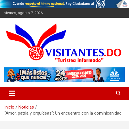
Saltar
al
viernes, agosto 7, 2026
contenido
"Turistea Informado"
Visitantes
Inicio
Noticias
“Amor, patria y orquídeas”: Un encuentro con la dominicanidad