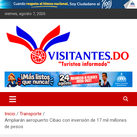
Saltar
al
viernes, agosto 7, 2026
contenido
"Turistea Informado"
Visitantes
Inicio
Transporte
Ampliarán aeropuerto Cibao con inversión de 17 mil millones
de pesos