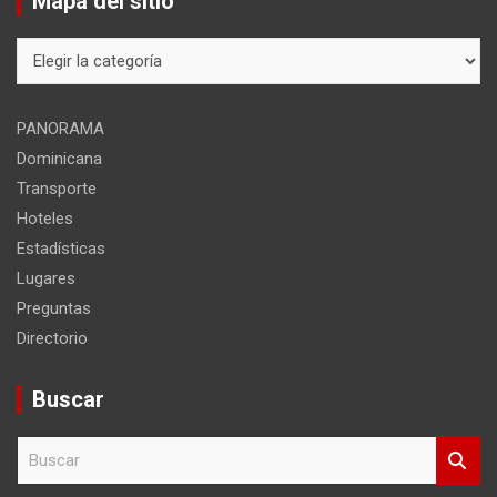
Mapa del sitio
Mapa
del
sitio
PANORAMA
Dominicana
Transporte
Hoteles
Estadísticas
Lugares
Preguntas
Directorio
Buscar
B
u
s