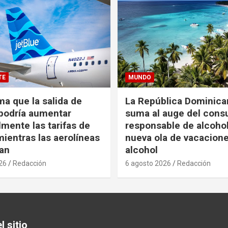
TE
MUNDO
ma que la salida de
La República Dominica
podría aumentar
suma al auge del con
mente las tarifas de
responsable de alcoho
ientras las aerolíneas
nueva ola de vacacione
an
alcohol
26
Redacción
6 agosto 2026
Redacción
 sitio