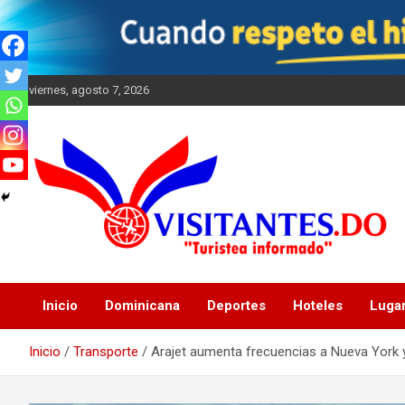
Saltar
al
contenido
viernes, agosto 7, 2026
"Turistea Informado"
Visitantes
Inicio
Dominicana
Deportes
Hoteles
Luga
Inicio
Transporte
Arajet aumenta frecuencias a Nueva York 