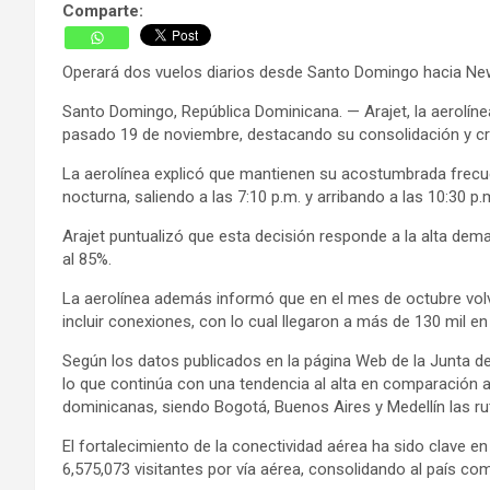
Comparte:
Operará dos vuelos diarios desde Santo Domingo hacia New
Santo Domingo, República Dominicana. — Arajet, la aerolí
pasado 19 de noviembre, destacando su consolidación y c
La aerolínea explicó que mantienen su acostumbrada frecuen
nocturna, saliendo a las 7:10 p.m. y arribando a las 10:30 p.
Arajet puntualizó que esta decisión responde a la alta d
al 85%.
La aerolínea además informó que en el mes de octubre volvi
incluir conexiones, con lo cual llegaron a más de 130 mil e
Según los datos publicados en la página Web de la Junta de
lo que continúa con una tendencia al alta en comparación a
dominicanas, siendo Bogotá, Buenos Aires y Medellín las r
El fortalecimiento de la conectividad aérea ha sido clave e
6,575,073 visitantes por vía aérea, consolidando al país c