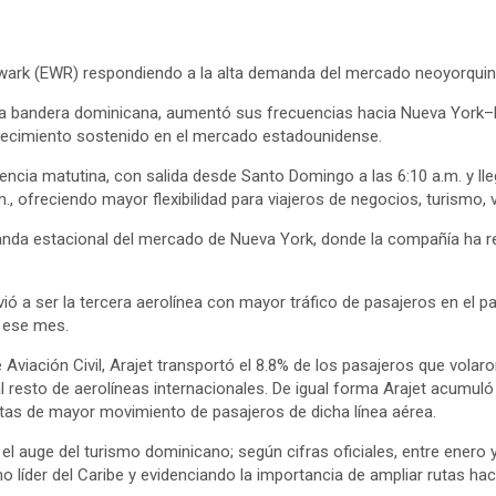
ark (EWR) respondiendo a la alta demanda del mercado neoyorquino,
nea bandera dominicana, aumentó sus frecuencias hacia Nueva York–
recimiento sostenido en el mercado estadounidense.
cia matutina, con salida desde Santo Domingo a las 6:10 a.m. y lleg
m., ofreciendo mayor flexibilidad para viajeros de negocios, turismo, 
emanda estacional del mercado de Nueva York, donde la compañía ha
ó a ser la tercera aerolínea con mayor tráfico de pasajeros en el pa
n ese mes.
 Aviación Civil, Arajet transportó el 8.8% de los pasajeros que vola
l resto de aerolíneas internacionales. De igual forma Arajet acumuló
utas de mayor movimiento de pasajeros de dicha línea aérea.
n el auge del turismo dominicano; según cifras oficiales, entre enero
omo líder del Caribe y evidenciando la importancia de ampliar ruta