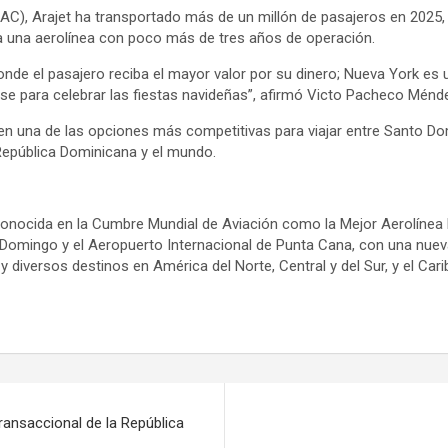
JAC), Arajet ha transportado más de un millón de pasajeros en 2025, 
ra una aerolínea con poco más de tres años de operación.
de el pasajero reciba el mayor valor por su dinero; Nueva York es 
se para celebrar las fiestas navideñas”, afirmó Victo Pacheco Ménd
 en una de las opciones más competitivas para viajar entre Santo D
 República Dominicana y el mundo.
Reconocida en la Cumbre Mundial de Aviación como la Mejor Aerolíne
omingo y el Aeropuerto Internacional de Punta Cana, con una nueva
iversos destinos en América del Norte, Central y del Sur, y el Cari
nsaccional de la República