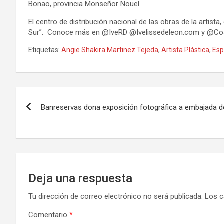
Bonao, provincia Monseñor Nouel.
El centro de distribución nacional de las obras de la artist
Sur”. Conoce más en @IveRD @Ivelissedeleon.com y @Co
Etiquetas:
Angie Shakira Martinez Tejeda
,
Artista Plástica
,
Es
Navegación
Banreservas dona exposición fotográfica a embajada 
de
entradas
Deja una respuesta
Tu dirección de correo electrónico no será publicada.
Los c
Comentario
*