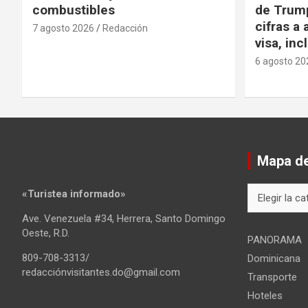
combustibles
de Trump
cifras a 
7 agosto 2026
Redacción
visa, in
6 agosto 20
Mapa del
Mapa
«Turistea informado»
del
Ave. Venezuela #34, Herrera, Santo Domingo
sitio
Oeste, R.D.
PANORAMA
809-708-3313/
Dominicana
redacciónvisitantes.do@gmail.com
Transporte
Hoteles