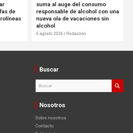
ar
suma al auge del consumo
fas de
responsable de alcohol con una
rolíneas
nueva ola de vacaciones sin
alcohol
6 agosto 2026
Redacción
Buscar
B
u
s
c
Nosotros
a
r
Sobre nosotros
Contacto