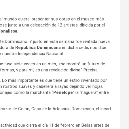
del mundo quiere: presentar sus obras en el museo más
se junto a una delegación de 12 artistas, dirigida por el
onalissa
.
rte Dominicano. Y justo en esta semana fue invitada nueva
dora de
República Dominicana
en dicha cede, nos dice
de nuestra Independencia Nacional.
o que tuve siete veces en un mes, me mostró un futuro de
ormas, y para mí, es una revelación divina.” Precisa.
l. Lo más importante es que tiene un estilo inventado por
on rostros suaves y cabellera a rayas dejando ver hojas
rsonajes como la marchanta “
Penelope
” la “naguera” entre
Alcazar de Colon, Casa de la Artesanía Dominicana, el Incart
ctividad que cierra el día 11 de febrero en Bellas artes de