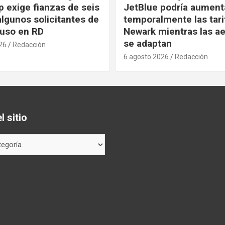
 exige fianzas de seis
JetBlue podría aument
algunos solicitantes de
temporalmente las tari
cluso en RD
Newark mientras las ae
se adaptan
26
Redacción
6 agosto 2026
Redacción
 sitio