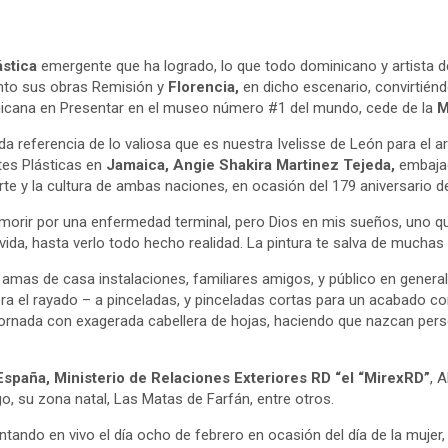
ástica
emergente que ha logrado, lo que todo dominicano y artista 
nto sus obras Remisión y
Florencia,
en dicho escenario, convirtiéndo
inicana en Presentar en el museo número #1 del mundo, cede de la
M
referencia de lo valiosa que es nuestra Ivelisse de León para el a
tes Plásticas en
Jamaica, Angie Shakira Martinez Tejeda,
embaja
rte y la cultura de ambas naciones, en ocasión del 179 aniversario 
ba a morir por una enfermedad terminal, pero Dios en mis sueños, un
ida, hasta verlo todo hecho realidad. La pintura te salva de muchas f
 amas de casa instalaciones, familiares amigos, y público en genera
 obra el rayado – a pinceladas, y pinceladas cortas para un acabado c
adornada con exagerada cabellera de hojas, haciendo que nazcan pe
España, Ministerio de Relaciones Exteriores RD “el “MirexRD”
, 
go, su zona natal, Las Matas de Farfán, entre otros.
ando en vivo el día ocho de febrero en ocasión del día de la mujer, a