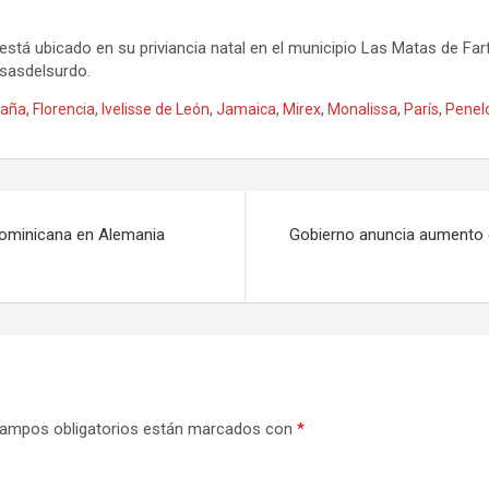
a, está ubicado en su priviancia natal en el municipio Las Matas de F
sasdelsurdo.
paña
,
Florencia
,
Ivelisse de León
,
Jamaica
,
Mirex
,
Monalissa
,
París
,
Penel
dominicana en Alemania
Gobierno anuncia aumento d
ampos obligatorios están marcados con
*